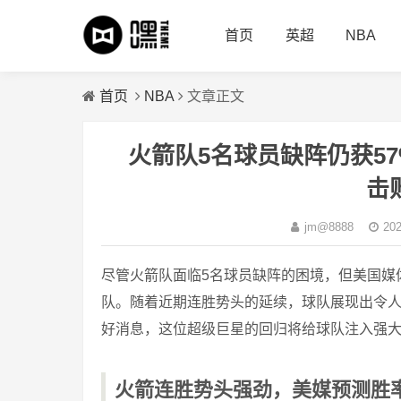
首页
英超
NBA
首页
NBA
文章正文
火箭队5名球员缺阵仍获5
击
jm@8888
202
尽管火箭队面临5名球员缺阵的困境，但美国媒
队。随着近期连胜势头的延续，球队展现出令
好消息，这位超级巨星的回归将给球队注入强
火箭连胜势头强劲，美媒预测胜