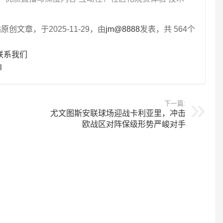
文章，于2025-11-29，由
jm@8888
发表，共 564个
请联系我们
l
下一篇:
尤文图斯安联球场迎战卡利亚里，冲击
欧战区对阵保级形势严峻对手