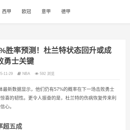
西甲
欧冠
意甲
德甲
7%胜率预测！杜兰特状态回升或成
败勇士关键
5-11-29
NBA
592 浏览
体最新数据显示，他们仍有57%的概率在下一场击败勇士
人惊喜的韧性。更令人振奋的是，杜兰特的伤病恢复传来利
大信心。
率超五成