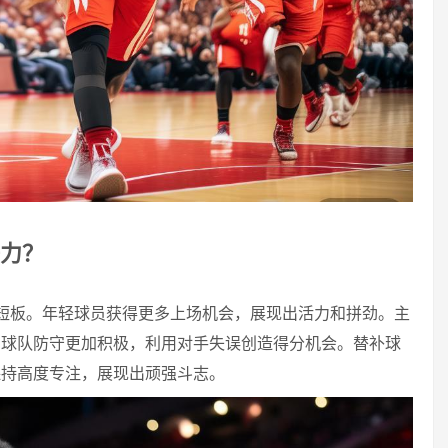
争力？
短板。年轻球员获得更多上场机会，展现出活力和拼劲。主
。球队防守更加积极，利用对手失误创造得分机会。替补球
保持高度专注，展现出顽强斗志。