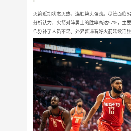
火箭近期状态火热，连胜势头强劲。尽管面临5
分析认为，火箭对阵勇士的胜率高达57%，主
作弥补了人员不足。外界普遍看好火箭延续连