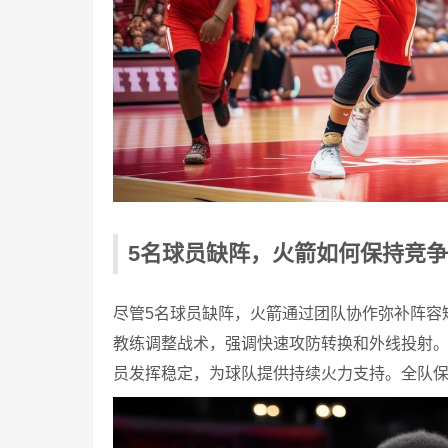
5名球员缺阵，火箭如何保持竞
尽管5名球员缺阵，火箭通过团队协作弥补阵容
教练调整战术，强调快速攻防转换和外线投射
员发挥稳定，为球队提供持续火力支持。全队