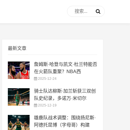
最新文章
詹姆斯·哈登与凯文·杜兰特能否
在火箭队重聚？NBA西
2025-12-24
骑士队达柳斯·加兰斩获三双创
队史纪录，多诺万·米切尔
2025-12-19
雄鹿队战术调整：围绕扬尼斯·
阿德托昆博（字母哥）构建