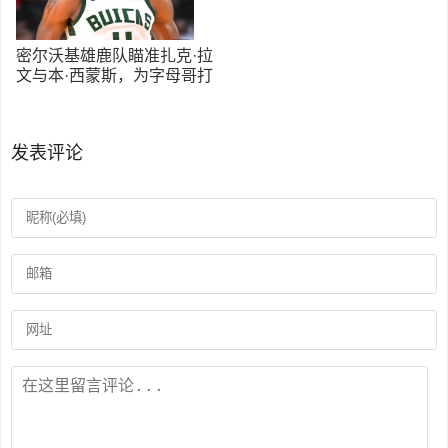
密尔沃基雄鹿队瞄准扎克·拉
文与本·西蒙斯，为字母哥打
造全新争冠阵容
发表评论