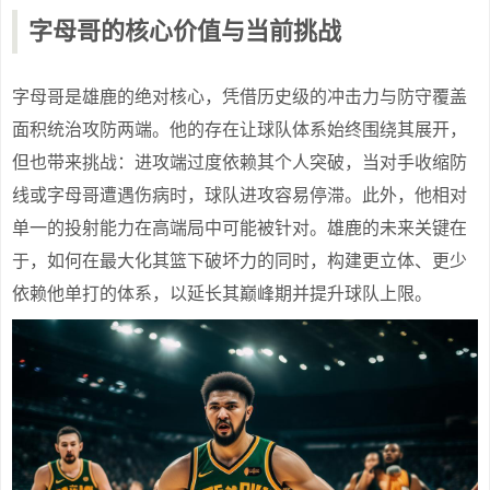
字母哥的核心价值与当前挑战
字母哥是雄鹿的绝对核心，凭借历史级的冲击力与防守覆盖
面积统治攻防两端。他的存在让球队体系始终围绕其展开，
但也带来挑战：进攻端过度依赖其个人突破，当对手收缩防
线或字母哥遭遇伤病时，球队进攻容易停滞。此外，他相对
单一的投射能力在高端局中可能被针对。雄鹿的未来关键在
于，如何在最大化其篮下破坏力的同时，构建更立体、更少
依赖他单打的体系，以延长其巅峰期并提升球队上限。