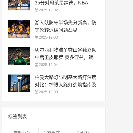
35分对飙莱昂纳德，NBA
2025-12-02
湖人队防守半场失分新高，防
守轮转迟缓问题凸显
2025-12-03
切尔西利物浦争夺山谷独立队
中后卫皮耶罗·奥多涅兹，转
2025-12-04
柏曼大路灯与明基大路灯深度
对比：护眼大路灯选购指南及
2025-12-09
标签列表
雄鹿队
(2)
字母哥
(2)
皇马
(3)