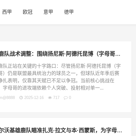
西甲
欧冠
意甲
德甲
雄鹿队战术调整：围绕扬尼斯·阿德托昆博（字母哥）构建季后赛新蓝图
鹿队正站在关键的十字路口：尽管扬尼斯·阿德托昆博（字
哥）仍是联盟最具统治力的球员之一，但球队近年季后赛
挣扎表明，仅靠其天赋已不足以争冠。当前核心挑战在
，字母哥的进攻端依赖个人突破、投射相对单一...
jm@8888
2025-12-16
717
0
密尔沃基雄鹿队瞄准扎克·拉文与本·西蒙斯，为字母哥打造全新争冠阵容