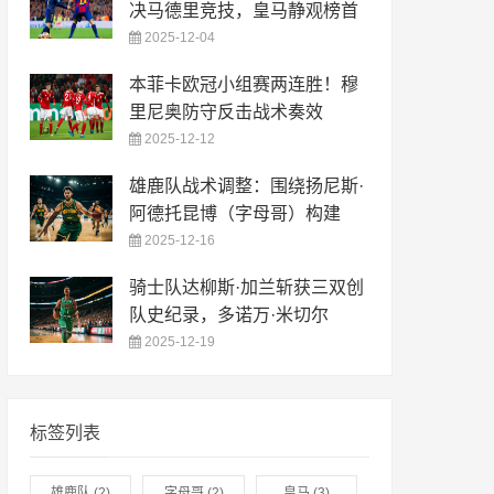
决马德里竞技，皇马静观榜首
2025-12-04
本菲卡欧冠小组赛两连胜！穆
里尼奥防守反击战术奏效
2025-12-12
雄鹿队战术调整：围绕扬尼斯·
阿德托昆博（字母哥）构建
2025-12-16
骑士队达柳斯·加兰斩获三双创
队史纪录，多诺万·米切尔
2025-12-19
标签列表
雄鹿队
(2)
字母哥
(2)
皇马
(3)