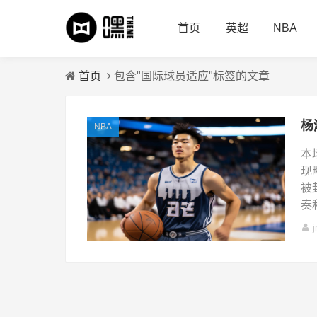
首页
英超
NBA
首页
包含"国际球员适应"标签的文章
NBA
本
现
被
奏