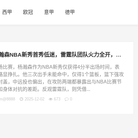
西甲
欧冠
意甲
德甲
杨瀚森NBA新秀首秀低迷，雷霆队团队火力全开，年轻球员成长与国际球员适应需时间
场比赛，杨瀚森作为NBA新秀仅获得4分半出场时间，表
略显挣扎。他三次出手未能命中，仅得1个篮板，篮下强攻
封盖，中远投也偏出，在攻防两端都暴露出与NBA比赛节
和身体对抗的差距。反观雷霆队，则凭借...
jm@8888
2025-12-02
673
0