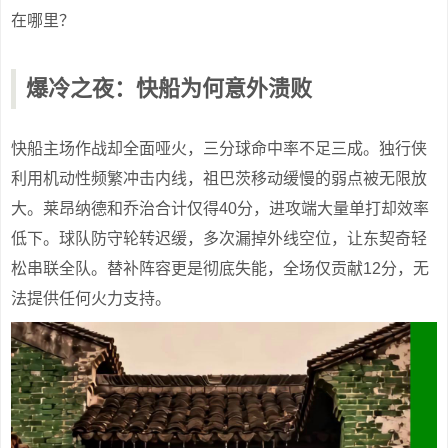
在哪里？
爆冷之夜：快船为何意外溃败
快船主场作战却全面哑火，三分球命中率不足三成。独行侠
利用机动性频繁冲击内线，祖巴茨移动缓慢的弱点被无限放
大。莱昂纳德和乔治合计仅得40分，进攻端大量单打却效率
低下。球队防守轮转迟缓，多次漏掉外线空位，让东契奇轻
松串联全队。替补阵容更是彻底失能，全场仅贡献12分，无
法提供任何火力支持。