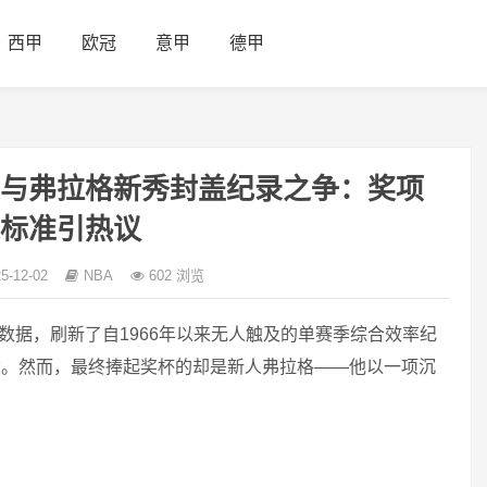
西甲
欧冠
意甲
德甲
与弗拉格新秀封盖纪录之争：奖项
标准引热议
5-12-02
NBA
602 浏览
级数据，刷新了自1966年以来无人触及的单赛季综合效率纪
念。然而，最终捧起奖杯的却是新人弗拉格——他以一项沉