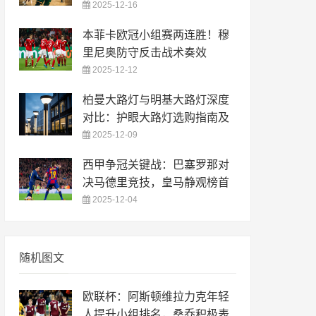
2025-12-16
本菲卡欧冠小组赛两连胜！穆
里尼奥防守反击战术奏效
2025-12-12
柏曼大路灯与明基大路灯深度
对比：护眼大路灯选购指南及
2025-12-09
西甲争冠关键战：巴塞罗那对
决马德里竞技，皇马静观榜首
2025-12-04
随机图文
欧联杯：阿斯顿维拉力克年轻
人提升小组排名，桑乔积极表