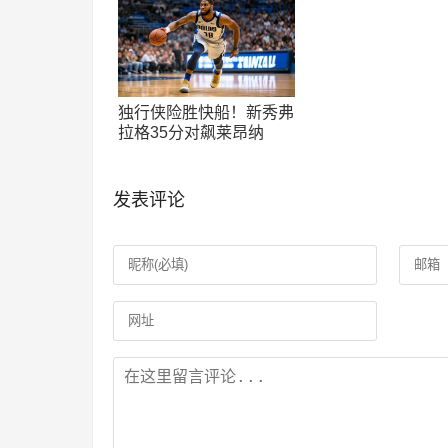
独行侠险胜快船！新秀弗
拉格35分对飙莱昂纳
德，NBA比赛悬念拉满
发表评论