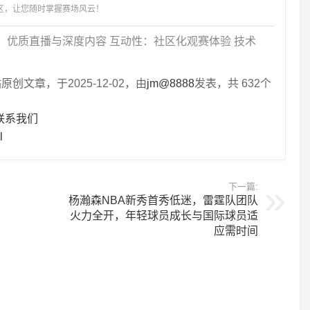
区，让您随时掌握赛场风云！
：优质直播与深度内容 互动性：社区化观赛体验 技术
文章，于2025-12-02，由
jm@8888
发表，共 632个
请联系我们
l
下一篇:
杨瀚森NBA新秀首秀低迷，雷霆队团队
火力全开，年轻球员成长与国际球员适
应需时间