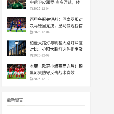
中后卫皮耶罗·奥多涅兹，转
2025-12-04
西甲争冠关键战：巴塞罗那对
决马德里竞技，皇马静观榜首
2025-12-04
柏曼大路灯与明基大路灯深度
对比：护眼大路灯选购指南及
2025-12-09
本菲卡欧冠小组赛两连胜！穆
里尼奥防守反击战术奏效
2025-12-12
最新留言