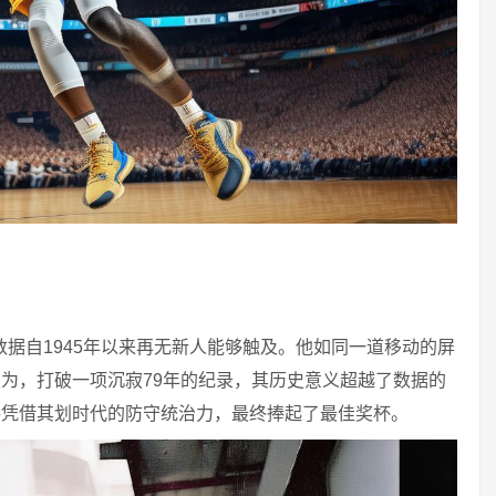
数据自1945年以来再无新人能够触及。他如同一道移动的屏
为，打破一项沉寂79年的纪录，其历史意义超越了数据的
格凭借其划时代的防守统治力，最终捧起了最佳奖杯。