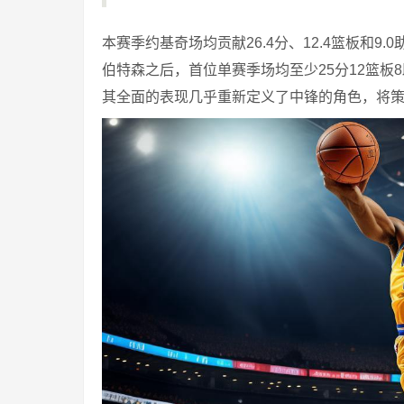
本赛季约基奇场均贡献26.4分、12.4篮板和9.
伯特森之后，首位单赛季场均至少25分12篮板
其全面的表现几乎重新定义了中锋的角色，将