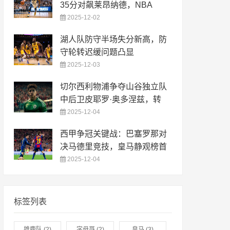
35分对飙莱昂纳德，NBA
2025-12-02
湖人队防守半场失分新高，防
守轮转迟缓问题凸显
2025-12-03
切尔西利物浦争夺山谷独立队
中后卫皮耶罗·奥多涅兹，转
2025-12-04
西甲争冠关键战：巴塞罗那对
决马德里竞技，皇马静观榜首
2025-12-04
标签列表
雄鹿队
(2)
字母哥
(2)
皇马
(3)