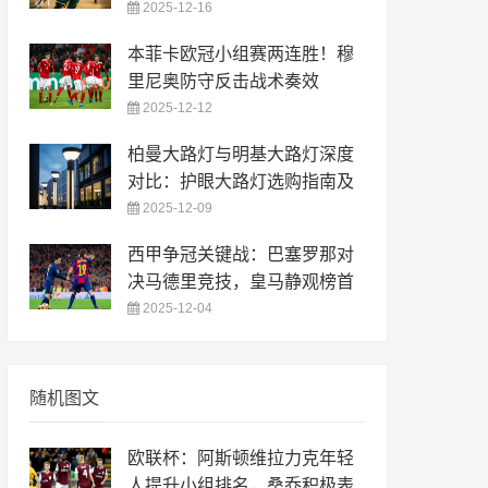
2025-12-16
本菲卡欧冠小组赛两连胜！穆
里尼奥防守反击战术奏效
2025-12-12
柏曼大路灯与明基大路灯深度
对比：护眼大路灯选购指南及
2025-12-09
西甲争冠关键战：巴塞罗那对
决马德里竞技，皇马静观榜首
2025-12-04
随机图文
欧联杯：阿斯顿维拉力克年轻
人提升小组排名，桑乔积极表