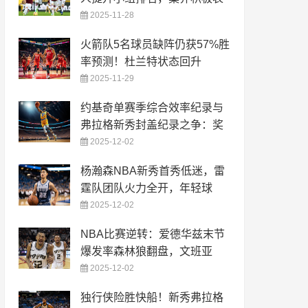
2025-11-28
火箭队5名球员缺阵仍获57%胜
率预测！杜兰特状态回升
2025-11-29
约基奇单赛季综合效率纪录与
弗拉格新秀封盖纪录之争：奖
2025-12-02
杨瀚森NBA新秀首秀低迷，雷
霆队团队火力全开，年轻球
2025-12-02
NBA比赛逆转：爱德华兹末节
爆发率森林狼翻盘，文班亚
2025-12-02
独行侠险胜快船！新秀弗拉格