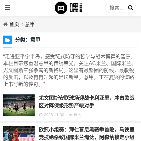
首页
意甲
分类：
意甲
“走进亚平宁半岛，感受链式防守的哲学与战术博弈的智慧。
本栏目带您重温意甲的传统荣光，关注AC米兰、国际米兰、
尤文图斯三强争霸的新格局。这里有最坚固的防线，最敏锐
的反击，以及冉冉升起的足坛新星。意甲，正在复兴的道路
上书写新的传奇。”
尤文图斯安联球场迎战卡利亚里，冲击欧战
区对阵保级形势严峻对手
606
2025-11-30
欧冠小组赛：拜仁慕尼黑赛季首败，马德里
竞技绝杀致国际米兰淘汰，阿森纳锁定小组