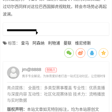
过切尔西同样对这位巴西国脚虎视眈眈，转会市场势必再起
波澜。
标签：
皇马
阿森纳
利物浦
曼联
维尼修斯
jm@8888
创始人
携手专业解说，为体育爱好者打造一站式互动社区，让您随时掌握赛
亮点提炼： 全面性：多类型赛事覆盖 专业性：优质直播
与深度内容 互动性：社区化观赛体验 技术力：流畅播放
与实时数据
版权声明：
本站文章如无特别标注，均为本站原创文