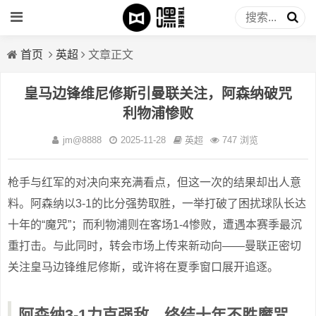
首页
英超
文章正文
皇马边锋维尼修斯引曼联关注，阿森纳破咒
利物浦惨败
jm@8888
2025-11-28
英超
747 浏览
枪手与红军的对决向来充满看点，但这一次的结果却出人意
料。阿森纳以3-1的比分强势取胜，一举打破了困扰球队长达
十年的“魔咒”；而利物浦则在客场1-4惨败，遭遇本赛季最沉
重打击。与此同时，转会市场上传来新动向——曼联正密切
关注皇马边锋维尼修斯，或许将在夏季窗口展开追逐。
阿森纳3-1力克强敌，终结十年不胜魔咒