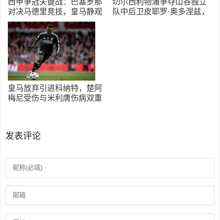
西甲争冠关键战：巴塞罗那
切尔西利物浦争夺山谷独立
对决马德里竞技，皇马静观
队中后卫皮耶罗·奥多涅兹，
榜首风云
转会战拉开序幕
皇马放弃引进科纳特，楚阿
梅尼受伤与米利唐伤病双重
打击皇家马德里
发表评论