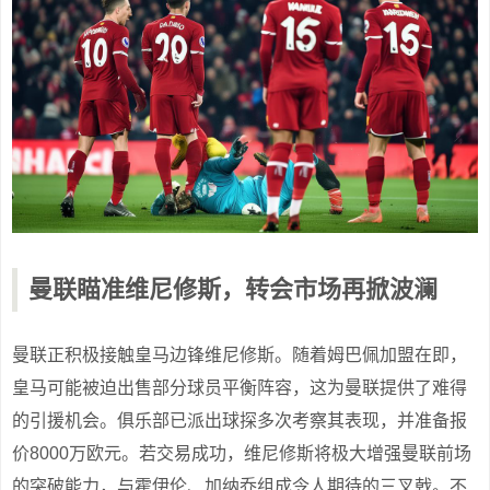
曼联瞄准维尼修斯，转会市场再掀波澜
曼联正积极接触皇马边锋维尼修斯。随着姆巴佩加盟在即，
皇马可能被迫出售部分球员平衡阵容，这为曼联提供了难得
的引援机会。俱乐部已派出球探多次考察其表现，并准备报
价8000万欧元。若交易成功，维尼修斯将极大增强曼联前场
的突破能力，与霍伊伦、加纳乔组成令人期待的三叉戟。不