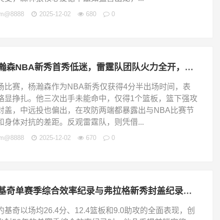
jm@8888
2025-12-02
680
0
杨瀚森NBA新秀首秀低迷，雷霆队团队火力全开，年轻球员成长与国际球员适应需时间
场比赛，杨瀚森作为NBA新秀仅获得4分半出场时间，表
略显挣扎。他三次出手未能命中，仅得1个篮板，篮下强攻
封盖，中远投也偏出，在攻防两端都暴露出与NBA比赛节
和身体对抗的差距。反观雷霆队，则凭借...
jm@8888
2025-12-02
670
0
约基奇单赛季综合效率纪录与弗拉格新秀封盖纪录之争：奖项评选标准引热议
约基奇以场均26.4分、12.4篮板和9.0助攻的全面表现，创