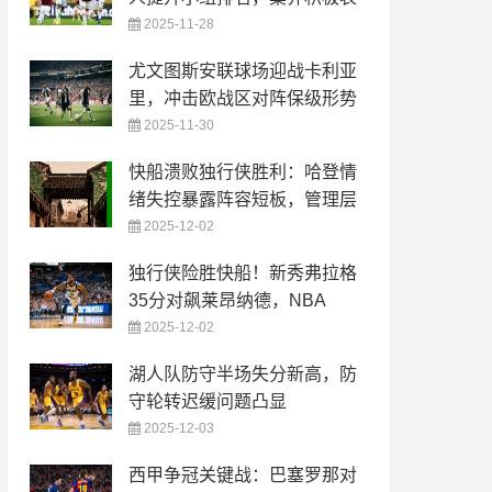
2025-11-28
尤文图斯安联球场迎战卡利亚
里，冲击欧战区对阵保级形势
2025-11-30
快船溃败独行侠胜利：哈登情
绪失控暴露阵容短板，管理层
2025-12-02
独行侠险胜快船！新秀弗拉格
35分对飙莱昂纳德，NBA
2025-12-02
湖人队防守半场失分新高，防
守轮转迟缓问题凸显
2025-12-03
西甲争冠关键战：巴塞罗那对