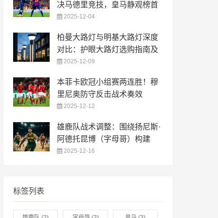
决马德里竞技，皇马静观榜首
2025-12-04
柏曼大路灯与明基大路灯深度
对比：护眼大路灯选购指南及
2025-12-09
本菲卡欧冠小组赛两连胜！穆
里尼奥防守反击战术奏效
2025-12-12
雄鹿队战术调整：围绕扬尼斯·
阿德托昆博（字母哥）构建
2025-12-16
标签列表
雄鹿队
(2)
字母哥
(2)
皇马
(3)