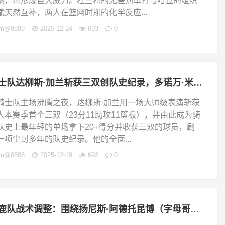
聚，将形成巨大威力。杜兰特的无差别单打与哈登的组织
赋天然互补，两人在篮网时期的化学反应...
jm@8888
2025-12-24
693
0
骑士队达柳斯·加兰斩获三双创队史纪录，多诺万·米切尔手感冰凉追平打铁纪录
骑士队主场沸腾之夜，达柳斯·加兰用一场大师级表演斩获
人本赛季首个三双（23分11助攻11篮板），并由此成为骑
队史上最年轻的单场拿下20+得分并收获三双的球员，刷
一项尘封多年的队史纪录。他的全面...
jm@8888
2025-12-19
692
0
雄鹿队战术调整：围绕扬尼斯·阿德托昆博（字母哥）构建季后赛新蓝图