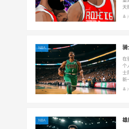
重
天
NBA
在
个
士
新
NBA