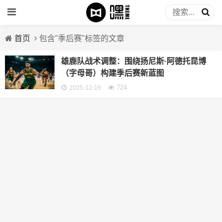
首页
包含"季后赛"标签的文章
雄鹿队战术调整：围绕扬尼斯·阿德托昆博
（字母哥）构建季后赛新蓝图
724
2025-12-16