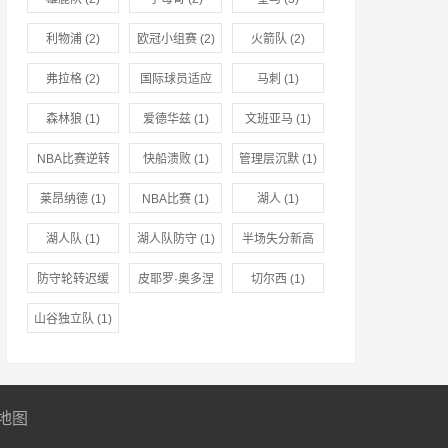
利物浦
(2)
欧冠小组赛
(2)
火箭队
(2)
弗拉格
(2)
国际球员适应
马刺
(1)
(1)
森林狼
(1)
爱德华兹
(1)
文班亚马
(1)
NBA比赛逆转
快船溃败
(1)
管理层沉默
(1)
(1)
莱昂纳德
(1)
NBA比赛
(1)
湖人
(1)
湖人队
(1)
湖人队防守
(1)
半场失分新高
(1)
防守轮转迟缓
皮耶罗·奥多涅
切尔西
(1)
(1)
兹
(1)
山谷独立队
(1)
地图