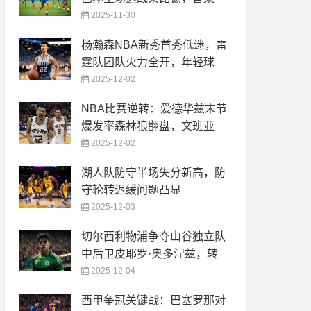
2025-11-30
杨瀚森NBA新秀首秀低迷，雷
霆队团队火力全开，年轻球
2025-12-02
NBA比赛逆转：爱德华兹末节
爆发率森林狼翻盘，文班亚
2025-12-02
湖人队防守半场失分新高，防
守轮转迟缓问题凸显
2025-12-03
切尔西利物浦争夺山谷独立队
中后卫皮耶罗·奥多涅兹，转
2025-12-04
西甲争冠关键战：巴塞罗那对