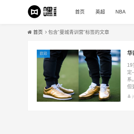
首页
英超
NBA
首页
包含"曼城青训营"标签的文章
欧冠
1
定
系
但