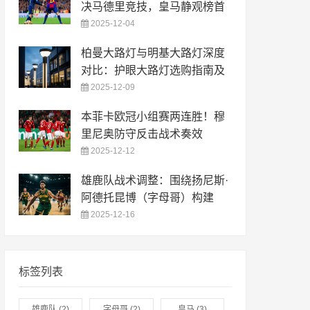
决马德里竞技，皇马静观榜首
2025-12-04
柏曼大路灯与明基大路灯深度
对比：护眼大路灯选购指南及
2025-12-09
本菲卡欧冠小组赛两连胜！穆
里尼奥防守反击战术奏效
2025-12-12
雄鹿队战术调整：围绕扬尼斯·
阿德托昆博（字母哥）构建
2025-12-16
标签列表
雄鹿队
(2)
字母哥
(2)
皇马
(3)