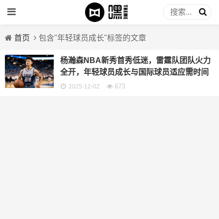
首页
包含"年轻球员成长"标签的文章
杨瀚森NBA新秀首秀低迷，雷霆队团队火力
全开，年轻球员成长与国际球员适应需时间
673
2025-12-02