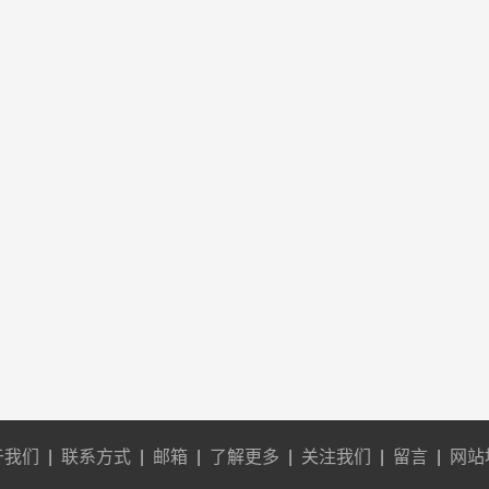
于我们
|
联系方式
|
邮箱
|
了解更多
|
关注我们
|
留言
|
网站