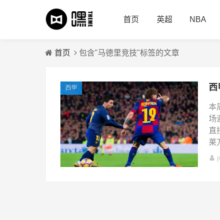
首页
英超
NBA
首页
包含"马德里竞技"标签的文章
西甲
本
场
直
莱