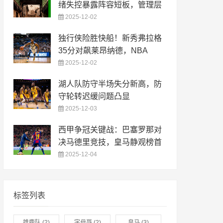
绪失控暴露阵容短板，管理层
2025-12-02
独行侠险胜快船！新秀弗拉格
35分对飙莱昂纳德，NBA
2025-12-02
湖人队防守半场失分新高，防
守轮转迟缓问题凸显
2025-12-03
西甲争冠关键战：巴塞罗那对
决马德里竞技，皇马静观榜首
2025-12-04
标签列表
雄鹿队
(2)
字母哥
(2)
皇马
(3)