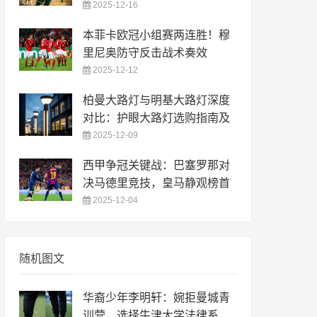
2025-12-16
本菲卡欧冠小组赛两连胜！穆
里尼奥防守反击战术奏效
2025-12-12
柏曼大路灯与明基大路灯深度
对比：护眼大路灯选购指南及
2025-12-09
西甲争冠关键战：巴塞罗那对
决马德里竞技，皇马静观榜首
2025-12-04
随机图文
华裔少年李明轩：婉拒曼城青
训营，选择牛津大学法律系，