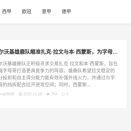
西甲
欧冠
意甲
德甲
密尔沃基雄鹿队瞄准扎克·拉文与本·西蒙斯，为字母哥打造全新争冠阵容
尔沃基雄鹿队正积极寻求交易扎克·拉文和本·西蒙斯，旨在
绕字母哥打造更具竞争力的阵容。雄鹿队希望拉文稳定的
分投射和自主得分能力能有效补强外线火力，并通过与字
哥的挡拆配合拉开进攻空间；同时，西蒙斯...
jm@8888
2025-11-28
764
0