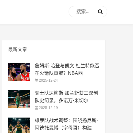
最新文章
詹姆斯·哈登与凯文·杜兰特能否
在火箭队重聚？NBA西
2025-12-24
骑士队达柳斯·加兰斩获三双创
队史纪录，多诺万·米切尔
2025-12-19
雄鹿队战术调整：围绕扬尼斯·
阿德托昆博（字母哥）构建