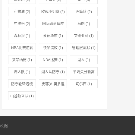
利物浦
(2)
欧冠小组赛
(2)
火箭队
(2)
弗拉格
(2)
国际球员适应
马刺
(1)
(1)
森林狼
(1)
爱德华兹
(1)
文班亚马
(1)
NBA比赛逆转
快船溃败
(1)
管理层沉默
(1)
(1)
莱昂纳德
(1)
NBA比赛
(1)
湖人
(1)
湖人队
(1)
湖人队防守
(1)
半场失分新高
(1)
防守轮转迟缓
皮耶罗·奥多涅
切尔西
(1)
(1)
兹
(1)
山谷独立队
(1)
地图