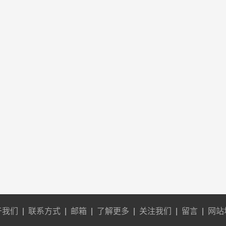
于我们
|
联系方式
|
邮箱
|
了解更多
|
关注我们
|
留言
|
网站