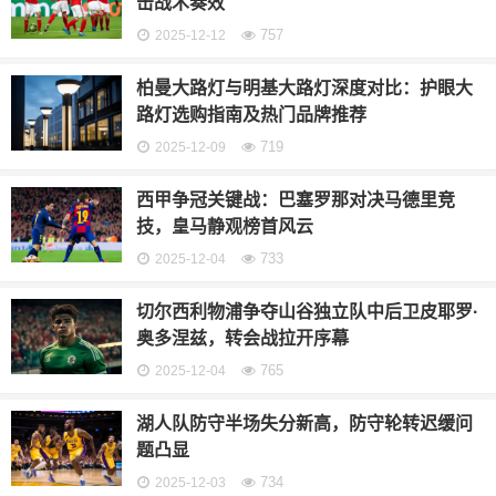
击战术奏效
757
2025-12-12
柏曼大路灯与明基大路灯深度对比：护眼大
路灯选购指南及热门品牌推荐
719
2025-12-09
西甲争冠关键战：巴塞罗那对决马德里竞
技，皇马静观榜首风云
733
2025-12-04
切尔西利物浦争夺山谷独立队中后卫皮耶罗·
奥多涅兹，转会战拉开序幕
765
2025-12-04
湖人队防守半场失分新高，防守轮转迟缓问
题凸显
734
2025-12-03