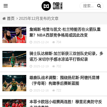
首页
2025年12月发布的文章
詹姆斯·哈登与凯文·杜兰特能否在火箭队重
聚？NBA西部竞争格局或因此改变
704
2025-12-24
骑士队达柳斯·加兰斩获三双创队史纪录，多
诺万·米切尔手感冰凉追平打铁纪录
702
2025-12-19
雄鹿队战术调整：围绕扬尼斯·阿德托昆博
（字母哥）构建季后赛新蓝图
722
2025-12-16
本菲卡欧冠小组赛两连胜！穆里尼奥防守反