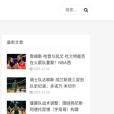
最新文章
詹姆斯·哈登与凯文·杜兰特能否
在火箭队重聚？NBA西
2025-12-24
骑士队达柳斯·加兰斩获三双创
队史纪录，多诺万·米切尔
2025-12-19
雄鹿队战术调整：围绕扬尼斯·
阿德托昆博（字母哥）构建