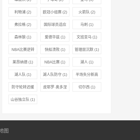
利物浦
(2)
欧冠小组赛
(2)
火箭队
(2)
弗拉格
(2)
国际球员适应
马刺
(1)
(1)
森林狼
(1)
爱德华兹
(1)
文班亚马
(1)
NBA比赛逆转
快船溃败
(1)
管理层沉默
(1)
(1)
莱昂纳德
(1)
NBA比赛
(1)
湖人
(1)
湖人队
(1)
湖人队防守
(1)
半场失分新高
(1)
防守轮转迟缓
皮耶罗·奥多涅
切尔西
(1)
(1)
兹
(1)
山谷独立队
(1)
地图