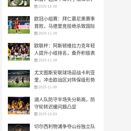
2025-11-28
欧冠小组赛：拜仁慕尼黑赛季
首败，马德里竞技绝杀致国际
2025-11-28
欧联杯：阿斯顿维拉力克年轻
人提升小组排名，桑乔积极表
2025-11-28
尤文图斯安联球场迎战卡利亚
里，冲击欧战区对阵保级形势
2025-11-30
湖人队防守半场失分新高，防
守轮转迟缓问题凸显
2025-12-03
切尔西利物浦争夺山谷独立队