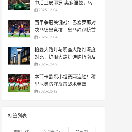
中后卫皮耶罗·奥多涅兹，转
2025-12-04
西甲争冠关键战：巴塞罗那对
决马德里竞技，皇马静观榜首
2025-12-04
柏曼大路灯与明基大路灯深度
对比：护眼大路灯选购指南及
2025-12-09
本菲卡欧冠小组赛两连胜！穆
里尼奥防守反击战术奏效
2025-12-12
标签列表
雄鹿队
(2)
字母哥
(2)
皇马
(3)