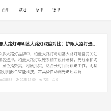
西甲
欧冠
意甲
德甲
柏曼大路灯与明基大路灯深度对比：护眼大路灯选购指南及热门品牌推荐
众多大路灯品牌中，柏曼大路灯与明基大路灯是备受关注
知名选择。柏曼大路灯以德系精工设计著称，光线柔和均
、显色指数高，材质扎实，适合长时间阅读与工作。明基
路灯则融合智能科技，常具备自动调光与色温调...
jm@8888
2025-12-09
723
0