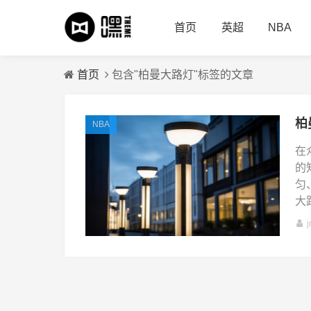
首页
英超
NBA
首页
包含"柏曼大路灯"标签的文章
NBA
在
的
匀
大