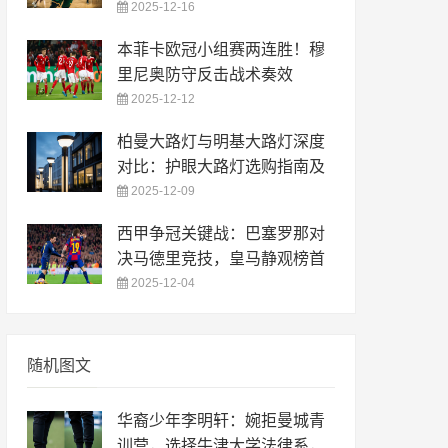
2025-12-16
本菲卡欧冠小组赛两连胜！穆
里尼奥防守反击战术奏效
2025-12-12
柏曼大路灯与明基大路灯深度
对比：护眼大路灯选购指南及
2025-12-09
西甲争冠关键战：巴塞罗那对
决马德里竞技，皇马静观榜首
2025-12-04
随机图文
华裔少年李明轩：婉拒曼城青
训营，选择牛津大学法律系，